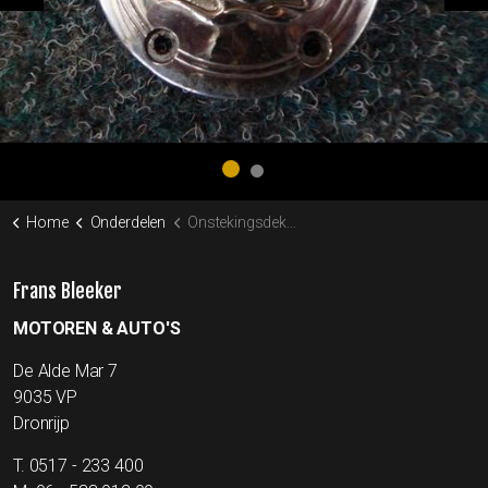
Previous
Ne
Home
Onderdelen
Onstekingsdeksel point cover flames tc loc.21
Frans Bleeker
MOTOREN & AUTO'S
De Alde Mar 7
9035 VP
Dronrijp
T.
0517 - 233 400