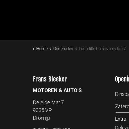
Home
Onderdelen
Luchtfilterhuis evo cv loc.7
Frans Bleeker
Openi
MOTOREN & AUTO'S
Dinsda
De Alde Mar 7
Zater
9035 VP
Dronrijp
Extra
Ook zi