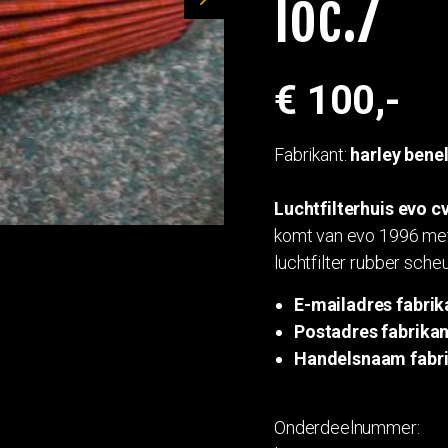
loc.7
Next
€ 100,-
Fabrikant:
harley bene
Luchtfilterhuis evo cv
komt van evo 1996 met 
luchtfilter rubber sche
E-mailadres fabrik
Postadres fabrikan
Handelsnaam fabri
Onderdeelnummer: