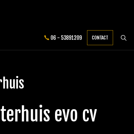
06 - 53891209
CONTACT
rhuis
lterhuis evo cv