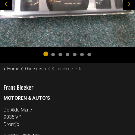
Previous
Ne
Home
Onderdelen
Kilometerteller km teller dash. toyota p.up
Frans Bleeker
MOTOREN & AUTO'S
De Alde Mar 7
9035 VP
Dronrijp