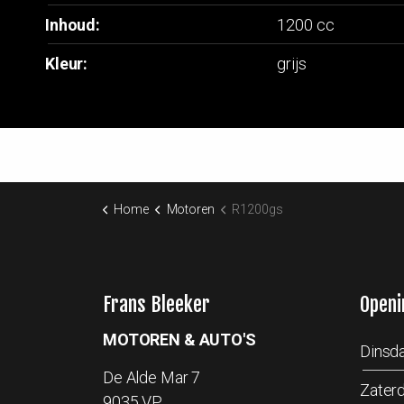
Inhoud:
1200 cc
Kleur:
grijs
Home
Motoren
R1200gs
Frans Bleeker
Openi
MOTOREN & AUTO'S
Dinsda
De Alde Mar 7
Zater
9035 VP