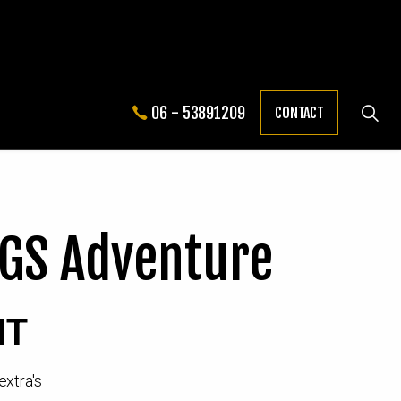
06 - 53891209
CONTACT
 GS Adventure
HT
extra's