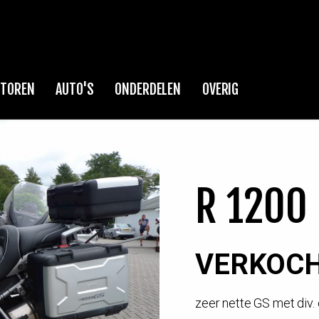
TOREN
AUTO'S
ONDERDELEN
OVERIG
R 1200
VERKOC
zeer nette GS met div. 