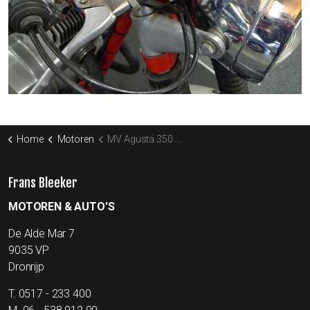
Home
Motoren
MV Agusta 350 GT
Frans Bleeker
MOTOREN & AUTO'S
De Alde Mar 7
9035 VP
Dronrijp
T.
0517 - 233 400