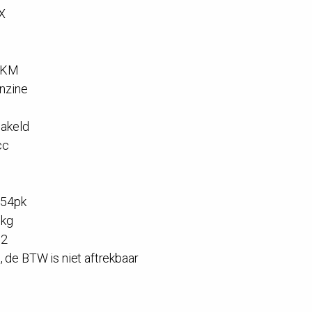
X
2 KM
enzine
hakeld
cc
 54pk
 kg
 2
, de BTW is niet aftrekbaar