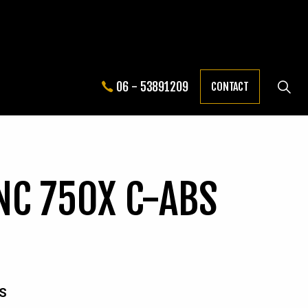
06 - 53891209
CONTACT
NC 750X C-ABS
BS