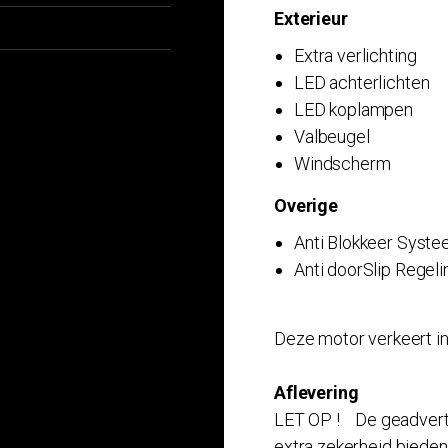
Exterieur
Extra verlichting
LED achterlichten
LED koplampen
Valbeugel
Windscherm
Overige
Anti Blokkeer Syst
Anti doorSlip Regeli
Deze motor verkeert in 
Aflevering
LET OP ! De geadvertee
extra zekerheid bieden