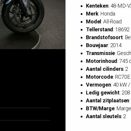
Kenteken
: 48-MD-V
Merk
: Honda
Model
: All-Road
Tellerstand
: 1869
Brandstofsoort
: B
Bouwjaar
: 2014
Transmissie
: Gesc
Motorinhoud
: 745 
Aantal cilinders
: 2
Motorcode
: RC70E
Vermogen
: 40 kW /
Ledig gewicht
: 208
Aantal zitplaatsen
:
BTW/Marge
: Marge
Aantal sleutels
: 2