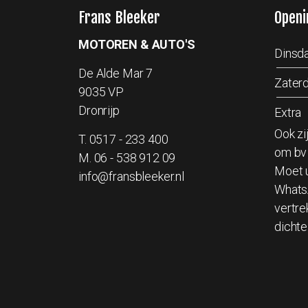
Frans Bleeker
Openi
MOTOREN & AUTO'S
Dinsda
De Alde Mar 7
Zater
9035 VP
Dronrijp
Extra
Ook zi
T.
0517 - 233 400
om bv 
M.
06 - 538 912 09
Moet u
info@fransbleeker.nl
Whats
vertre
dichte