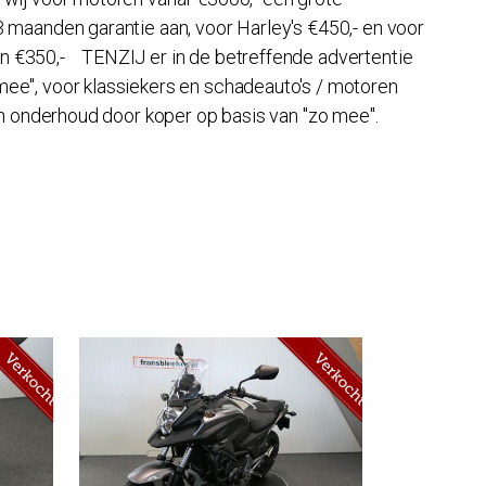
3 maanden garantie aan, voor Harley's €450,- en voor
 €350,- TENZIJ er in de betreffende advertentie
ee", voor klassiekers en schadeauto's / motoren
 en onderhoud door koper op basis van "zo mee".