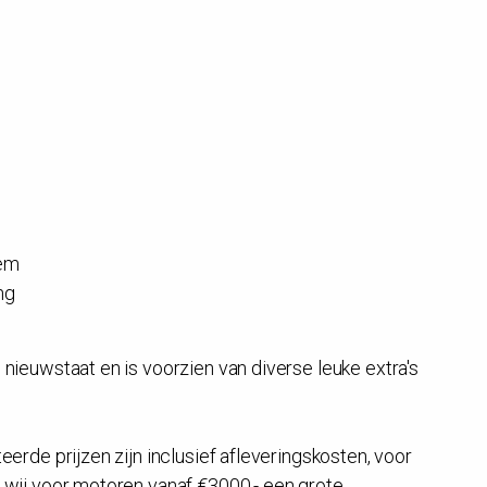
eem
ng
nieuwstaat en is voorzien van diverse leuke extra's
rde prijzen zijn inclusief afleveringskosten, voor
 wij voor motoren vanaf €3000,- een grote