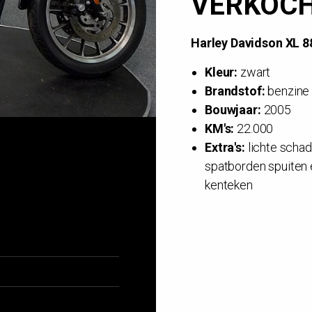
VERKOC
Harley Davidson XL 8
Kleur:
zwart
Brandstof:
benzine
Bouwjaar:
2005
KM's:
22.000
Extra's:
lichte schad
spatborden spuiten 
kenteken