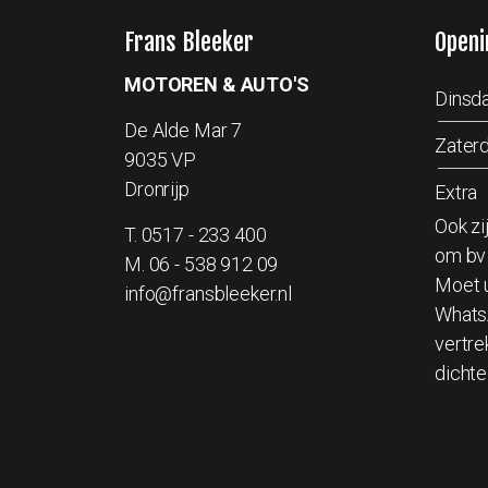
Frans Bleeker
Openi
MOTOREN & AUTO'S
Dinsda
De Alde Mar 7
Zater
9035 VP
Dronrijp
Extra
Ook zi
T.
0517 - 233 400
om bv 
M.
06 - 538 912 09
Moet u
info@fransbleeker.nl
Whats
vertre
dichte