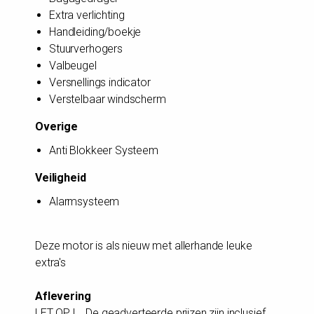
Extra verlichting
Handleiding/boekje
Stuurverhogers
Valbeugel
Versnellings indicator
Verstelbaar windscherm
Overige
Anti Blokkeer Systeem
Veiligheid
Alarmsysteem
Deze motor is als nieuw met allerhande leuke
extra's
Aflevering
LET OP ! De geadverteerde prijzen zijn inclusief